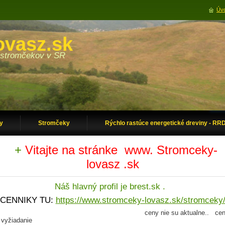
Úvo
ovasz.sk
er stromčekov v SR
y
Stromčeky
Rýchlo rastúce energetické dreviny - RR
+
Vitajte na stránke www. Stromceky-
lovasz .sk
Náš hlavný profil je brest.sk .
CENNIKY TU:
https://www.stromceky-lovasz.sk/stromceky
ceny nie su aktualne.. cen
 vyžiadanie