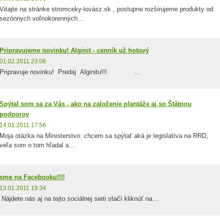
Vitajte na stránke stromceky-lovász.sk , postupne rozširujeme produkty od
sezónnych voľnokorenných...
Pripravujeme novinku! Alginit - cenník už hotový
01.02.2011 23:06
Pripravuje novinku! Predaj Alginitu!!! ...
Spýtal som sa za Vás , ako na založenie plantáže aj so Štátnou
podporov
14.01.2011 17:56
Moja otázka na Ministerstvo: chcem sa spýtať aká je legislatíva na RRD,
veľa som o tom hľadal a...
sme na Facebooku!!!!
13.01.2011 19:34
Nájdete nás aj na tejto sociálnej sieti stačí kliknúť na...