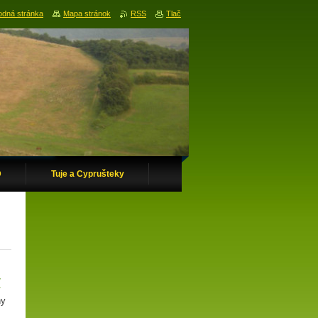
dná stránka
Mapa stránok
RSS
Tlač
D
Tuje a Cyprušteky
/
y