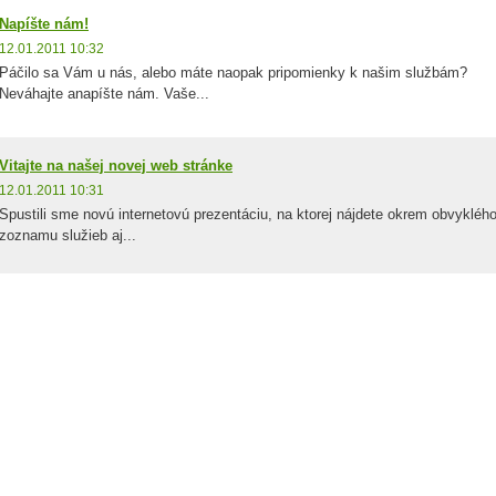
Napíšte nám!
12.01.2011 10:32
Páčilo sa Vám u nás, alebo máte naopak pripomienky k našim službám?
Neváhajte anapíšte nám. Vaše...
Vitajte na našej novej web stránke
12.01.2011 10:31
Spustili sme novú internetovú prezentáciu, na ktorej nájdete okrem obvykléh
zoznamu služieb aj...