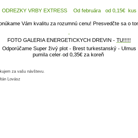
ODREZKY VRBY EXTRESS Od februára od 0,15€ kus
onúkame Vám kvalitu za rozumnú cenu! Presvedčte sa o to
FOTO GALERIA ENERGETICKYCH DREVIN -
TU!!!!!
Odporúčame Super živý plot - Brest turkestanský - Ulmus
pumila celer
od 0,35€ za koreň
-
kujem za vašu návštevu.
ltán Lovász