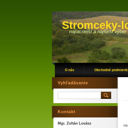
Stromceky-l
najlacnejší a najširší výb
O nás
Obchodné podmienk
Vyhľadávanie
Kontakt
Mgr. Zoltán Lovász
na