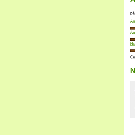
pá
Án
Án
Ni
Ce
N