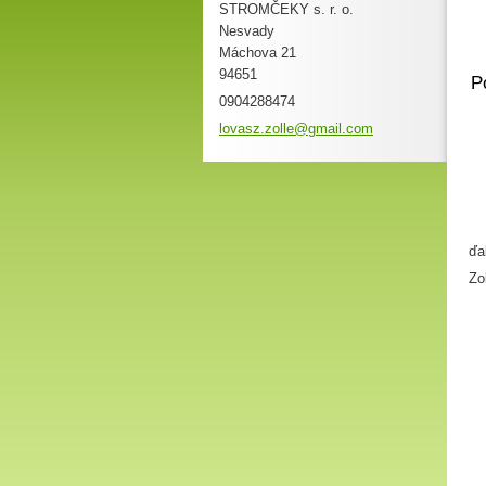
STROMČEKY s. r. o.
Nesvady
Máchova 21
94651
P
0904288474
lovasz.z
olle@gma
il.com
ďa
Zo