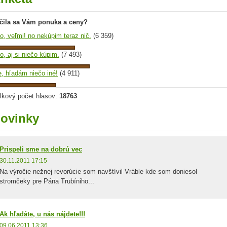
čila sa Vám ponuka a ceny?
o, veľmi! no nekúpim teraz nič.
(6 359)
o, aj si niečo kúpim.
(7 493)
e, hľadám niečo iné!
(4 911)
lkový počet hlasov:
18763
ovinky
Prispeli sme na dobrú vec
30.11.2011 17:15
Na výročie nežnej revorúcie som navštívil Vráble kde som doniesol
stromčeky pre Pána Trubíniho...
Ak hľadáte, u nás nájdete!!!
09.06.2011 13:36