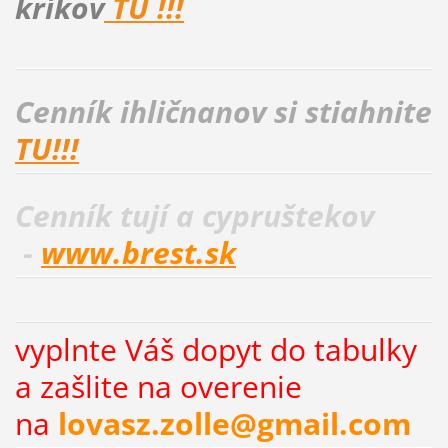
kríkov
TU !!!
Cenník
ihličnanov si stiahnite
TU!!!
Cenník tují a cypruštekov
-
www.brest.sk
vyplnte Váš dopyt do tabulky
a zašlite na overenie
na
lovasz.zolle@gmail.com