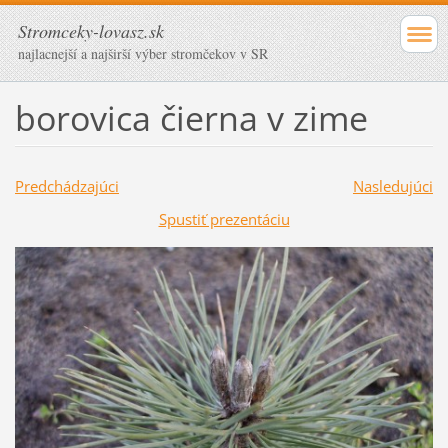
Stromceky-lovasz.sk
najlacnejší a najširší výber stromčekov v SR
borovica čierna v zime
Predchádzajúci
Nasledujúci
Spustiť prezentáciu