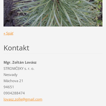
« Späť
Kontakt
Mgr. Zoltán Lovász
STROMČEKY s. r. o.
Nesvady
Máchova 21
94651
0904288474
lovasz.z
olle@gma
il.com