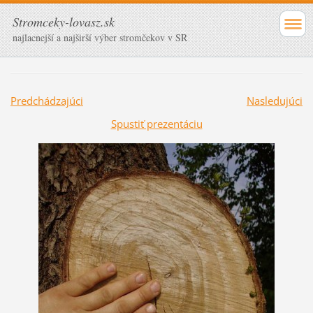
Stromceky-lovasz.sk
najlacnejší a najširší výber stromčekov v SR
Predchádzajúci
Nasledujúci
Spustiť prezentáciu